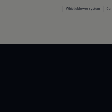
Whistleblower system
Cer