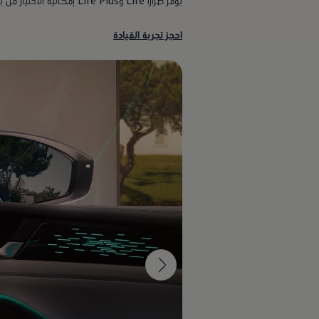
يوفر طرازا Life وLife Plus إمكانية الاختيار من بين 10 ألوان لتخصيص تجربة القيادة.
احجز تجربة القيادة