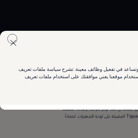
ع وتساعد في تفعيل وظائف معينة. تشرح سياسة ملفات تعريف
 استخدام موقعنا يعني موافقتك على استخدام ملفات تعريف
في طرازي Elegance وR-Line، وتتيح الاختيار من بين 30 لوناً لإضاءة المقصورة بلمسة زر. كما توفر شرائط الإضاءة الخمسة
واللمسات التزيينية المضيئة إمكانية تخصيص أجواء المقصورة بسهولة. وتشمل التجهيزات المميزة شعار R-Line المضيء أو حروف Tiguan المضيئة على لوحة التجهيزات، اعتماداً