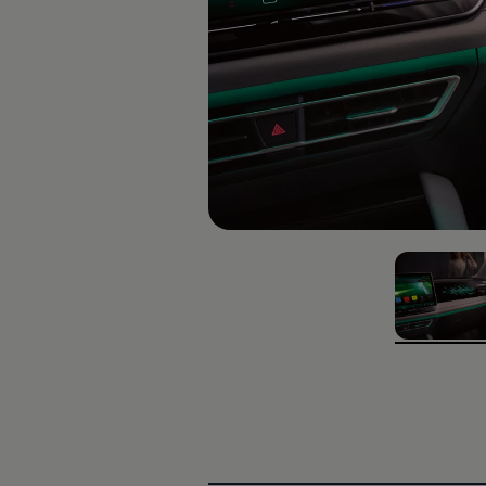
, ‎1‎ of ‎3‎