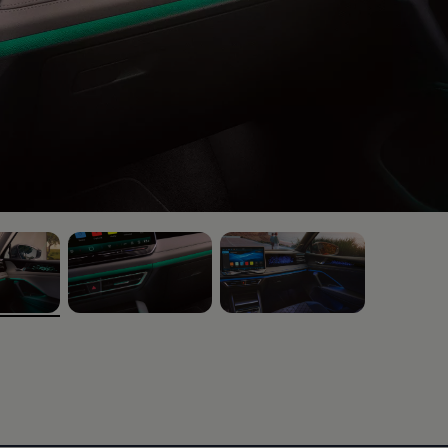
, ‎2‎ of ‎3‎
, ‎3‎ of ‎3‎