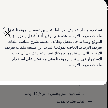
جميع الموديلات
جولف GTI
جولف R
تيغوان
جيتا الجديدة كلياً
Skip to
Skip
باسات الجديدة كلياً
main
to
تي روك
نظام المعلومات والترفيه والملاحة
نستخدم ملفات تعريف الارتباط لتحسين تصفحك لموقعنا. تعمل
ﺗﻘﻧﯾﺎت ﻣﺳﺗوﺣﺎة ﻣﻧك
content
footer
تيغوان
ملفات تعريف الارتباط هذه على توفير أداء أفضل وتعزز مزايا
تيرامونت
استكشاف الميزات
طوارق
الموقع وتساعد في تفعيل وظائف معينة. تشرح سياسة ملفات
رحبوا بأحدث أنظمة الترفيه
أماروك
تعريف الارتباط الخاصة بموقعنا المزيد عن طبيعة ملفات تعريف
كادي كارغو
احجز تجربة القيادة
الارتباط التي نستخدمها ويمكنك تغيير إعداداتك في أي وقت.
كرافتر
العروض
الاستمرار في استخدام موقعنا يعني موافقتك على استخدام
نظام المعلومات والترفيه "Ready 2 Discover"
السيارات المستعملة
ملفات تعريف الارتباط.
التأجير مع التملك
لمالكي وأصحاب السيارة
يتجاوز نظام المعلومات والترفيه ""Ready 2 Discover (المتوفر كتجهيز
الأساطيل
أساسي في طرازات Life وLife Plus و Elegance) مجرد توفير المعلومات
ابحث عن وكيل Volkswagen
والمحتوى الترفيهي، إذ يوفر:
شاشة كبيرة تعمل باللمس قياس 12,9 بوصة
ثمانية مكبرات صوتية