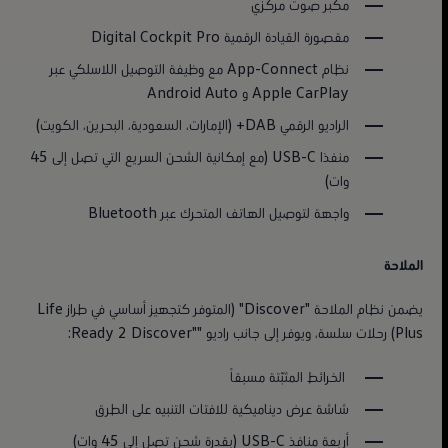
مكبر صوت مركزي
مقصورة القيادة الرقمية Digital Cockpit Pro
نظام App-Connect مع وظيفة التوصيل اللاسلكي عبر
Apple CarPlay و Android Auto
الراديو الرقمي DAB+ (الإمارات، السعودية، البحرين، الكويت)
منفذا USB-C (مع إمكانية الشحن السريع التي تصل إلى 45
وات)
واجهة لتوصيل الهاتف المتحرك عبر Bluetooth
الملاحة
يضمن نظام الملاحة "Discover" (المتوفر كتجهيز أساسي في طراز Life
Plus) رحلات سلسة، ويوفر إلى جانب راديو ""Ready 2 Discover:
الخرائط المثبّتة مسبقاً
شاشة عرض ديناميكية للافتات التنبيه على الطرق
أربعة منافذ USB-C (بقدرة شحن تصل إلى 45 وات)