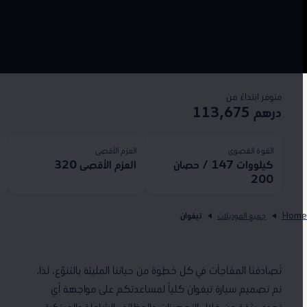
متوفر ابتداءً من
درهم 113,675
القوة القصوى
العزم الأقصى
ا
كيلووات 147 / حصان
العزم الأقصى 320
50
200
Hom
جميع الموديلات
تيغوان
تُصادفنا المفاجآت في كل خطوة من حياتنا المليئة بالتنوّع. لذا،
تم تصميم سيارة تيغوان كلياً لمساعدتكم على مواجهة أي
تحدي بثقة من خلال التجهيزات والوظائف الشاملة والمبتكرة.