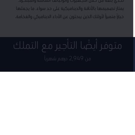
يمتاز تصميمها بالأناقة والديناميكية على حد سواء، ما يجعلها
خياراً متميزاً لأولئك الذين يبحثون عن الأداء الديناميكي والفخامة.
متوفر أيضًا التأجير مع التملك
من 2,949 درهم شهرياً
قد سيارة فولكس واجن جديدة اليوم مع برنامج التأجير مع التملك من النابودة
للسيارات.
مطلوب الان