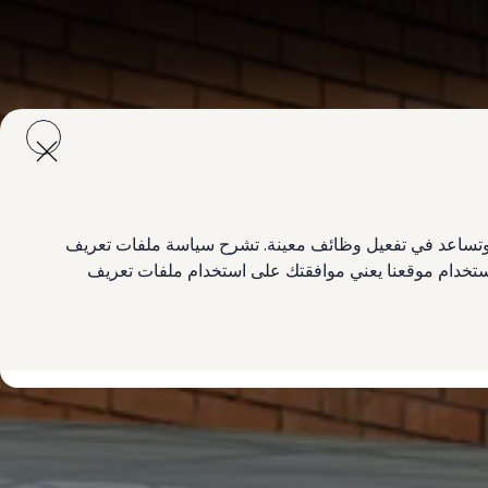
ع وتساعد في تفعيل وظائف معينة. تشرح سياسة ملفات تعريف
 استخدام موقعنا يعني موافقتك على استخدام ملفات تعريف