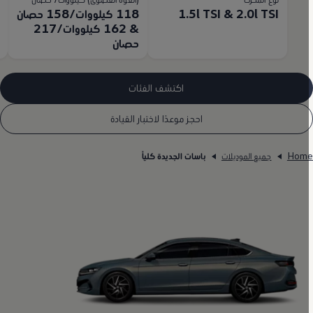
1.5l TSI & 2.0l TSI
118 كيلووات/158 حصان
M
& 162 كيلووات/217
حصان
اكتشف الفئات
احجز موعدًا لاختبار القيادة
Hom
جميع الموديلات
باسات الجديدة كلياً