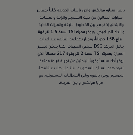
ترتقي
سيارة فولكس واجن باسات الجديدة كلياً
بمعايير
سيارات الصالون من حيث التصميم والراحة والمساحة
والابتكار، إذ تجمع بين الخطوط الأنيقة والميزات الذكية
والأداء الديناميكي. ويوفر
محرك
TSI سعة 1.5 لتر
قوة
تبلغ 158
حصاناً،
ويمتاز بكفاءته الفائقة عند اقترانه
بناقل الحركة DSG سباعي السرعات. كما يمكن تجهيز
السيارة
بمحرك TSI سعة 2 لتر بقوة 217 حصاناً
الذي
يوفر أداء سلساً وقوياً للباحثين عن تجربة قيادة ممتعة.
تعود هذه السيارة الأسطورية، بناءً على طلب عشاقها،
بتصميم يوحي بالقوة ويلبي المتطلبات المستقبلية، مع
مزايا فولكس واجن الفريدة.