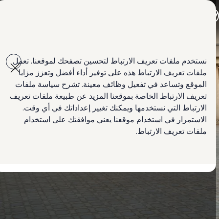
جميع الموديلات
جولف GTI
جولف R
جيتا الجديدة كلياً
Skip to
Skip
باسات الجديدة كلياً
main
to
تي روك
نستخدم ملفات تعريف الارتباط لتحسين تصفحك لموقعنا. تعمل
content
footer
تيغوان
ملفات تعريف الارتباط هذه على توفير أداء أفضل وتعزز مزايا
تيرامونت
طوارق
الموقع وتساعد في تفعيل وظائف معينة. تشرح سياسة ملفات
أماروك
تعريف الارتباط الخاصة بموقعنا المزيد عن طبيعة ملفات تعريف
كادي كارغو
الارتباط التي نستخدمها ويمكنك تغيير إعداداتك في أي وقت.
كرافتر
العروض
الاستمرار في استخدام موقعنا يعني موافقتك على استخدام
السيارات المستعملة
ملفات تعريف الارتباط.
التأجير مع التملك
لمالكي وأصحاب السيارة
الأساطيل
ابحث عن وكيل Volkswagen