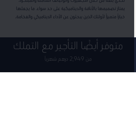
يمتاز تصميمها بالأناقة والديناميكية على حد سواء، ما يجعلها
خياراً متميزاً لأولئك الذين يبحثون عن الأداء الديناميكي والفخامة.
متوفر أيضًا التأجير مع التملك
من 2,949 درهم شهرياً
قد سيارة فولكس واجن جديدة اليوم مع برنامج التأجير مع التملك من النابودة
للسيارات.
مطلوب الان