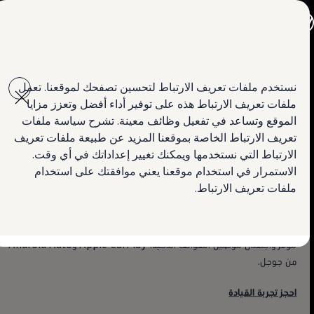
جميع الموديلات
جولف GTI
جولف R
تيغوان
جيتا الجديدة كلياً
Skip to
Skip
باسات الجديدة كلياً
main
to
تي روك
ربط الهاتف عبر App-Connect
نستخدم ملفات تعريف الارتباط لتحسين تصفحك لموقعنا. تعمل
ﺗﻘﻧﯾﺎت ﻣﺳﺗوﺣﺎة ﻣﻧك
content
footer
تيغوان
ملفات تعريف الارتباط هذه على توفير أداء أفضل وتعزز مزايا
تيرامونت
استكشاف الميزات
طوارق
الموقع وتساعد في تفعيل وظائف معينة. تشرح سياسة ملفات
معلومات وترفيه في كل لحظة
أماروك
تعريف الارتباط الخاصة بموقعنا المزيد عن طبيعة ملفات تعريف
كادي كارغو
احجز تجربة القيادة
الارتباط التي نستخدمها ويمكنك تغيير إعداداتك في أي وقت.
كرافتر
العروض
الاستمرار في استخدام موقعنا يعني موافقتك على استخدام
تتوفر وظيفة ربط الهاتف عبر App-Connect كتجهيز أساسي في جميع
السيارات المستعملة
ملفات تعريف الارتباط.
طرازات تيغوان، سواء سلكياً أو لاسلكياً، وتتيح الوصول السهل والسريع إلى
التأجير مع التملك
لمالكي وأصحاب السيارة
التطبيقات والمحتوى، بحيث تُعرض الموسيقى أو الأخبار أو الخرائط أو الكتب
الأساطيل
الصوتية مباشرة على شاشة نظام المعلومات والترفيه، ضمن نطاق رؤيتكم. كما
ابحث عن وكيل Volkswagen
تتوفر واجهتان لتوصيل الهواتف الذكية: Apple CarPlay وAndroid Auto
من جوجل.
احجز تجربة القيادة