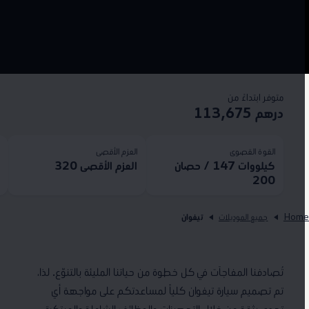
متوفر ابتداءً من
درهم 113,675
القوة القصوى
العزم الأقصى
ا
كيلووات 147 / حصان
العزم الأقصى 320
50
200
Hom
جميع الموديلات
تيغوان
تُصادفنا المفاجآت في كل خطوة من حياتنا المليئة بالتنوّع. لذا،
تم تصميم سيارة تيغوان كلياً لمساعدتكم على مواجهة أي
تحدي بثقة من خلال التجهيزات والوظائف الشاملة والمبتكرة.