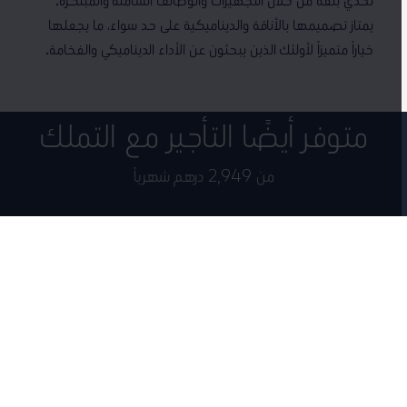
يمتاز تصميمها بالأناقة والديناميكية على حد سواء، ما يجعلها
خياراً متميزاً لأولئك الذين يبحثون عن الأداء الديناميكي والفخامة.
متوفر أيضًا التأجير مع التملك
من 2,949 درهم شهرياً
قد سيارة فولكس واجن جديدة اليوم مع برنامج التأجير مع التملك من النابودة
للسيارات.
مطلوب الان