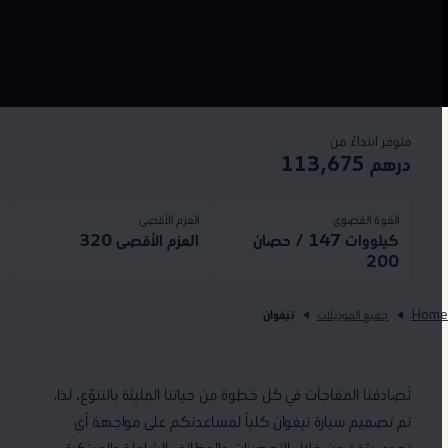
متوفر ابتداءً من
درهم 113,675
القوة القصوى
العزم الأقصى
ا
كيلووات 147 / حصان
العزم الأقصى 320
50
200
Hom
جميع الموديلات
تيغوان
تُصادفنا المفاجآت في كل خطوة من حياتنا المليئة بالتنوّع. لذا،
تم تصميم سيارة تيغوان كلياً لمساعدتكم على مواجهة أي
تحدي بثقة من خلال التجهيزات والوظائف الشاملة والمبتكرة.