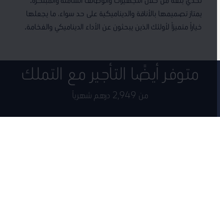
يمتاز تصميمها بالأناقة والديناميكية على حد سواء، ما يجعلها
خياراً متميزاً لأولئك الذين يبحثون عن الأداء الديناميكي والفخامة.
متوفر أيضًا التأجير مع التملك
من 2,949 درهم شهرياً
قد سيارة فولكس واجن جديدة اليوم مع برنامج التأجير مع التملك من النابودة
للسيارات.
مطلوب الان