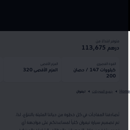
متوفر ابتداءً من
درهم 113,675
القوة القصوى
العزم الأقصى
ا
كيلووات 147 / حصان
العزم الأقصى 320
50
200
Hom
جميع الموديلات
تيغوان
تُصادفنا المفاجآت في كل خطوة من حياتنا المليئة بالتنوّع. لذا،
تم تصميم سيارة تيغوان كلياً لمساعدتكم على مواجهة أي
تحدي بثقة من خلال التجهيزات والوظائف الشاملة والمبتكرة.