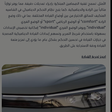
الأمثل. تسمح تقنية الصمامين المبتكرة بإجراء تعديلات دقيقة، مما يوفر توازناً
مثالياً بين الراحة والديناميكية. كما يتيح نظام التحكم الديناميكي في الشاسيه
المتكيف للسائق الاختيار من بين أوضاع القيادة المختلفة، بما في ذلك وضع
الراحة "comfort" أو الوضع الرياضي "sport" أو الوضع الفردي
"individual". ويوفر الوضع الفردي "individual" إمكانية تخصيص الإعدادات
بسهولة باستخدام شريط التمرير. وتسهم إعدادات القيادة الديناميكية المدمجة
في خيارات القيادة في تحسين التحكم بشكل عام، ما يؤدي إلى تعزيز متعة
القيادة ودقة الاستجابة على الطريق.
احجز تجربة القيادة