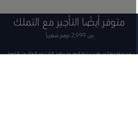
متوفر أيضًا التأجير مع التملك
من 2,999 درهم شهرياً
قد سيارة فولكس واجن جديدة اليوم مع برنامج التأجير مع التملك من النابودة
للسيارات.
مطلوب الان