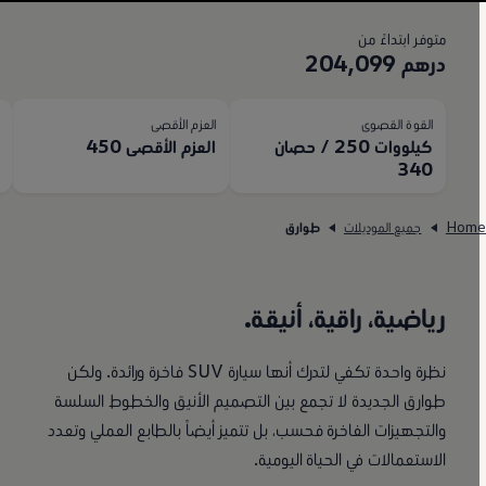
متوفر ابتداءً من
درهم 204,099
القوة القصوى
العزم الأقصى
ا
كيلووات 250 / حصان
العزم الأقصى 450
50
340
Hom
جميع الموديلات
طوارق
رياضية، راقية، أنيقة.
نظرة واحدة تكفي لتدرك أنها سيارة SUV فاخرة ورائدة. ولكن
طوارق الجديدة لا تجمع بين التصميم الأنيق والخطوط السلسة
والتجهيزات الفاخرة فحسب، بل تتميز أيضاً بالطابع العملي وتعدد
الاستعمالات في الحياة اليومية.