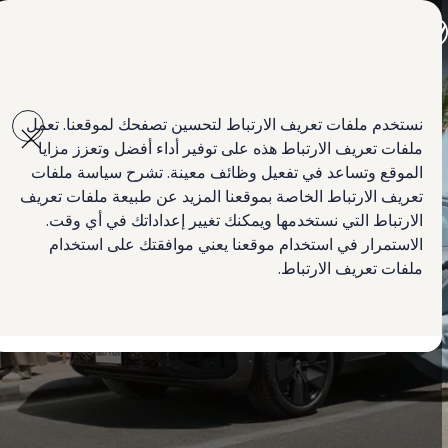
جميع الموديلات
جولف GTI
جولف R
جيتا الجديدة كلياً
Skip to
Skip
باسات الجديدة كلياً
main
to
تي روك
نستخدم ملفات تعريف الارتباط لتحسين تصفحك لموقعنا. تعمل
content
footer
تيغوان
ملفات تعريف الارتباط هذه على توفير أداء أفضل وتعزز مزايا
تيرامونت
طوارق
الموقع وتساعد في تفعيل وظائف معينة. تشرح سياسة ملفات
أماروك
تعريف الارتباط الخاصة بموقعنا المزيد عن طبيعة ملفات تعريف
كادي كارغو
الارتباط التي نستخدمها ويمكنك تغيير إعداداتك في أي وقت.
كرافتر
العروض
الاستمرار في استخدام موقعنا يعني موافقتك على استخدام
السيارات المستعملة
ملفات تعريف الارتباط.
التأجير مع التملك
لمالكي وأصحاب السيارة
الأساطيل
ابحث عن وكيل Volkswagen