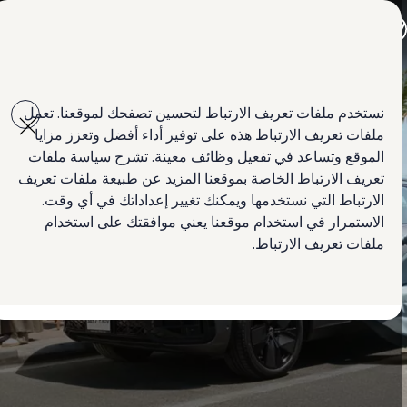
جميع الموديلات
جولف GTI
جولف R
جيتا الجديدة كلياً
Skip to
Skip
باسات الجديدة كلياً
main
to
تي روك
نستخدم ملفات تعريف الارتباط لتحسين تصفحك لموقعنا. تعمل
content
footer
تيغوان
ملفات تعريف الارتباط هذه على توفير أداء أفضل وتعزز مزايا
تيرامونت
طوارق
الموقع وتساعد في تفعيل وظائف معينة. تشرح سياسة ملفات
أماروك
تعريف الارتباط الخاصة بموقعنا المزيد عن طبيعة ملفات تعريف
كادي كارغو
الارتباط التي نستخدمها ويمكنك تغيير إعداداتك في أي وقت.
كرافتر
العروض
الاستمرار في استخدام موقعنا يعني موافقتك على استخدام
السيارات المستعملة
ملفات تعريف الارتباط.
التأجير مع التملك
لمالكي وأصحاب السيارة
الأساطيل
ابحث عن وكيل Volkswagen