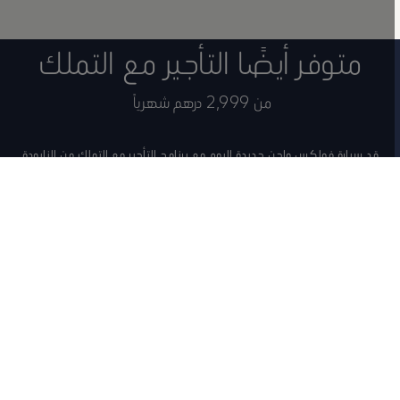
متوفر أيضًا التأجير مع التملك
من 2,999 درهم شهرياً
قد سيارة فولكس واجن جديدة اليوم مع برنامج التأجير مع التملك من النابودة
للسيارات.
مطلوب الان