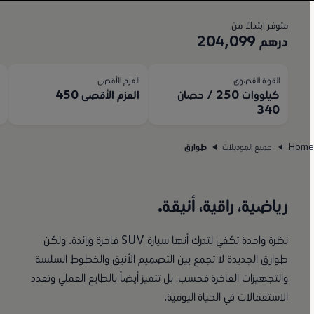
متوفر ابتداءً من
درهم 204,099
القوة القصوى
العزم الأقصى
ا
كيلووات 250 / حصان
العزم الأقصى 450
50
340
Hom
جميع الموديلات
طوارق
رياضية، راقية، أنيقة.
نظرة واحدة تكفي لتدرك أنها سيارة SUV فاخرة ورائدة. ولكن
طوارق الجديدة لا تجمع بين التصميم الأنيق والخطوط السلسة
والتجهيزات الفاخرة فحسب، بل تتميز أيضاً بالطابع العملي وتعدد
الاستعمالات في الحياة اليومية.