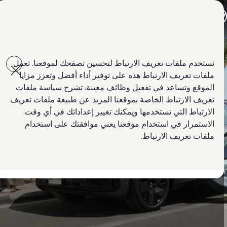
جميع الموديلات
جولف GTI
جولف R
جيتا الجديدة كلياً
Skip to
Skip
باسات الجديدة كلياً
main
to
تي روك
نستخدم ملفات تعريف الارتباط لتحسين تصفحك لموقعنا. تعمل
content
footer
تيغوان
ملفات تعريف الارتباط هذه على توفير أداء أفضل وتعزز مزايا
تيرامونت
طوارق
الموقع وتساعد في تفعيل وظائف معينة. تشرح سياسة ملفات
أماروك
تعريف الارتباط الخاصة بموقعنا المزيد عن طبيعة ملفات تعريف
كادي كارغو
الارتباط التي نستخدمها ويمكنك تغيير إعداداتك في أي وقت.
كرافتر
العروض
الاستمرار في استخدام موقعنا يعني موافقتك على استخدام
السيارات المستعملة
ملفات تعريف الارتباط.
التأجير مع التملك
لمالكي وأصحاب السيارة
الأساطيل
ابحث عن وكيل Volkswagen