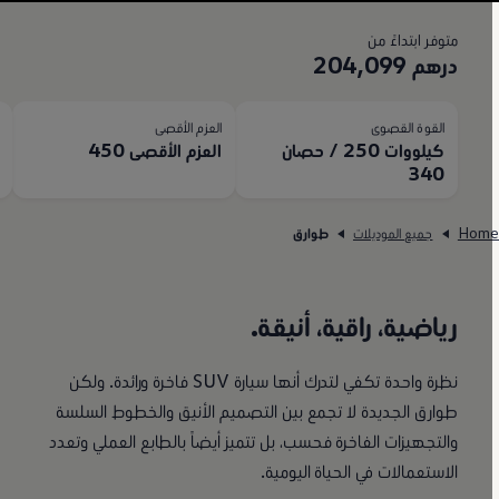
متوفر ابتداءً من
درهم 204,099
القوة القصوى
العزم الأقصى
ا
كيلووات 250 / حصان
العزم الأقصى 450
50
340
Hom
جميع الموديلات
طوارق
رياضية، راقية، أنيقة.
نظرة واحدة تكفي لتدرك أنها سيارة SUV فاخرة ورائدة. ولكن
طوارق الجديدة لا تجمع بين التصميم الأنيق والخطوط السلسة
والتجهيزات الفاخرة فحسب، بل تتميز أيضاً بالطابع العملي وتعدد
الاستعمالات في الحياة اليومية.