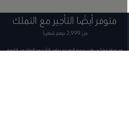
متوفر أيضًا التأجير مع التملك
من 2,999 درهم شهرياً
قد سيارة فولكس واجن جديدة اليوم مع برنامج التأجير مع التملك من النابودة
للسيارات.
مطلوب الان