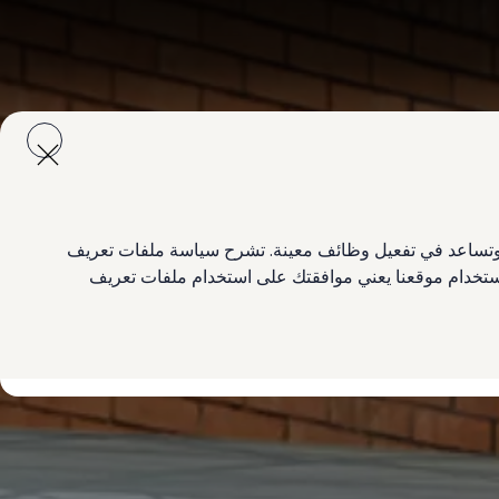
ع وتساعد في تفعيل وظائف معينة. تشرح سياسة ملفات تعريف
 استخدام موقعنا يعني موافقتك على استخدام ملفات تعريف