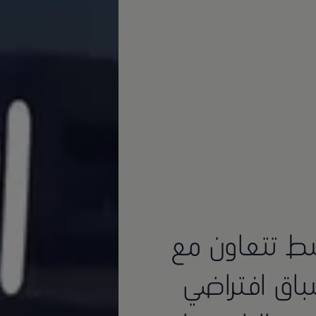
ط تتعاون مع
إقامة سباق افتراضي