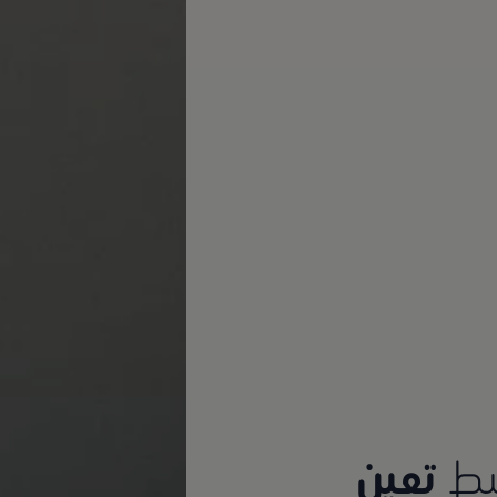
سط
تعين