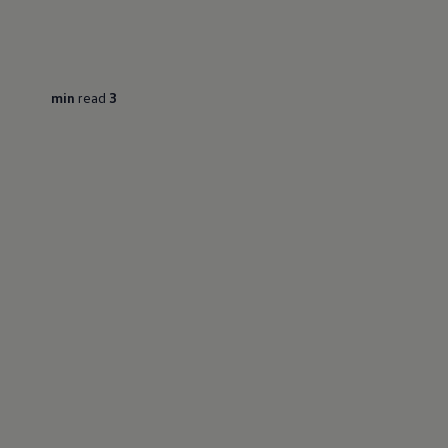
read
3 min