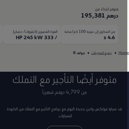
متوفر ابتداءً من
درهم 195,381
من السكون إلى سرعة 100 كم/ساعة
القوة القصوى )كيلووات/ حصان(
ال
0
/ 333 HP 245 kW
s 4.6
Hom
جميع الموديلات
جولف R
متوفر أيضًا التأجير مع التملك
من 4,799 درهم شهرياً
قد سيارة فولكس واجن جديدة اليوم مع برنامج التأجير مع التملك من النابودة
للسيارات.