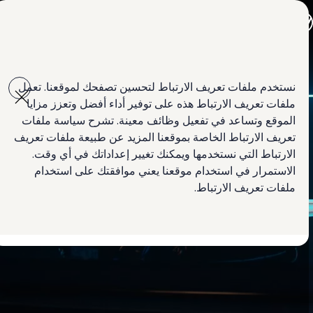
جميع الموديلات
جولف GTI
جولف R
جيتا الجديدة كلياً
Skip to
Skip
باسات الجديدة كلياً
main
to
تي روك
نستخدم ملفات تعريف الارتباط لتحسين تصفحك لموقعنا. تعمل
content
footer
تيغوان
ملفات تعريف الارتباط هذه على توفير أداء أفضل وتعزز مزايا
تيرامونت
طوارق
الموقع وتساعد في تفعيل وظائف معينة. تشرح سياسة ملفات
أماروك
تعريف الارتباط الخاصة بموقعنا المزيد عن طبيعة ملفات تعريف
كادي كارغو
الارتباط التي نستخدمها ويمكنك تغيير إعداداتك في أي وقت.
كرافتر
العروض
الاستمرار في استخدام موقعنا يعني موافقتك على استخدام
السيارات المستعملة
ملفات تعريف الارتباط.
التأجير مع التملك
لمالكي وأصحاب السيارة
الأساطيل
ابحث عن وكيل Volkswagen